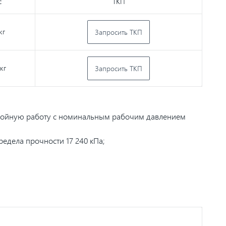
с
ТКП
кг
Запросить ТКП
 кг
Запросить ТКП
ебойную работу с номинальным рабочим давлением
едела прочности 17 240 кПа;