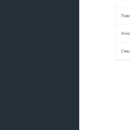
Пово
Упло
Стек