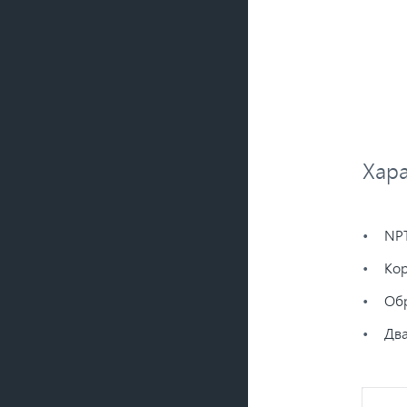
Хара
NPT
Кор
Обр
Два