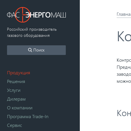
Главна
К
Российский производитель
газового оборудования
Поиск
Контро
Предна
Продукция
заводо
можно 
Решения
Услуги
Дилерам
О компании
Кон
Программа Trade-In
Сервис