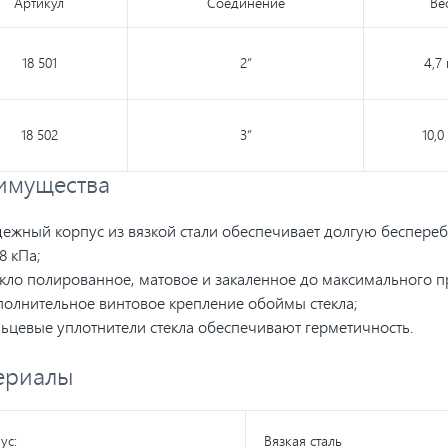
Артикул
Соединение
Ве
18 501
2”
4,7 
18 502
3”
10,0
имущества
ежный корпус из вязкой стали обеспечивает долгую беспер
8 кПа;
кло полированное, матовое и закаленное до максимального пр
олнительное винтовое крепление обоймы стекла;
ьцевые уплотнители стекла обеспечивают герметичность.
ериалы
ус:
Вязкая сталь