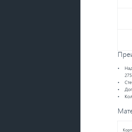
Пре
Над
275
Сте
Доп
Кол
Мат
Корп